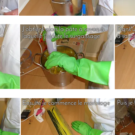
e
J'obtiens alors la pâte à savon à
Dans u
laquelle j'ajoute le surgaissage
à savon
Puis je
Ensuite je commence le marbrage