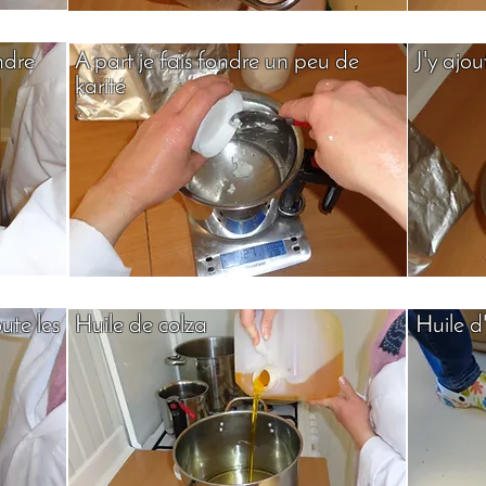
ondre
A part je fais fondre un peu de
J'y ajou
karité
oute les
Huile de colza
Huile d'