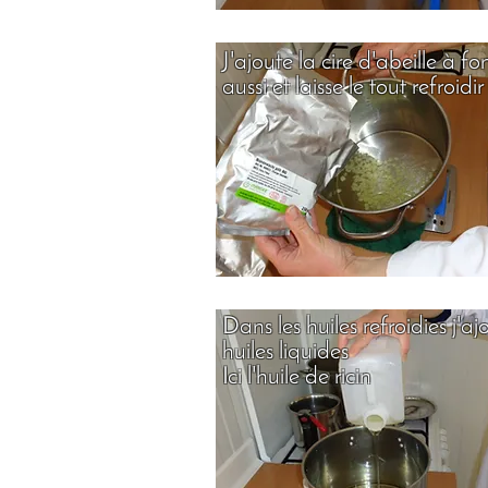
J'ajoute la cire d'abeille à f
aussi et laisse le tout refroidir
Dans les huiles refroidies j'aj
huiles liquides
Ici l'huile de ricin