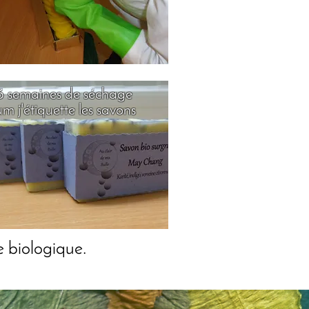
6 semaines de séchage
 j'étiquette les savons
e biologique.