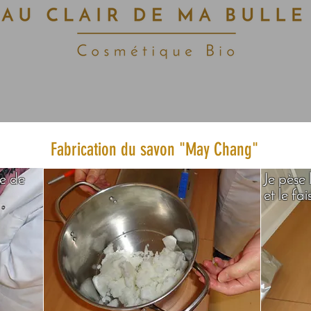
Et je la fais fondre
Fabrication du savon "
May Chang"
le de
Je pèse 
et le fa