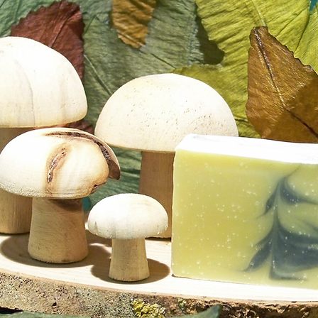
ontacter
 de ma Bulle
 jardins
es Grandes
es