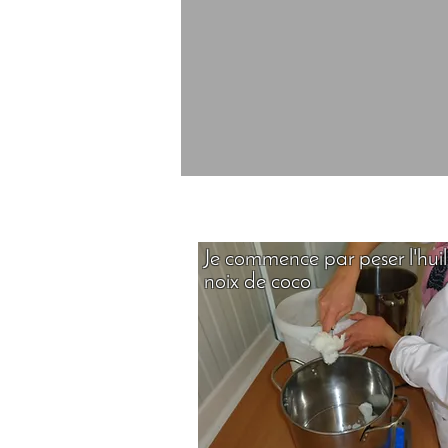
Je commence par peser l'hui
noix de coco