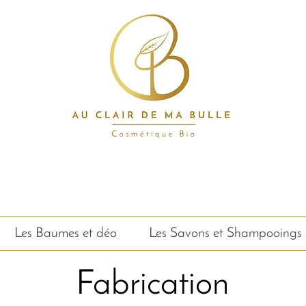
, baume, savon, soin, bio, surgras, 100% na
Aube, Troyes, fabriqué en France
Les Baumes et déo
Les Savons et Shampooings
Fabrication