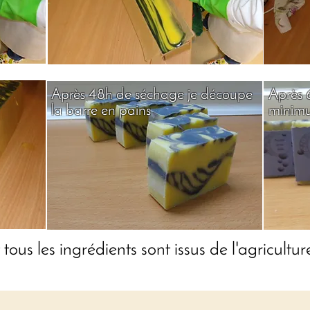
Après 48h de séchage je découpe
Après 
la barre en pains
minimum
us les ingrédients sont issus de l'agricultur