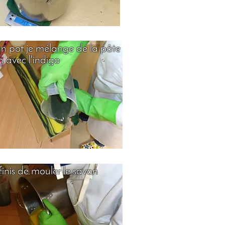
n pot je mélange de la pâte
 avec l'indigo
 finis de mouler le savon