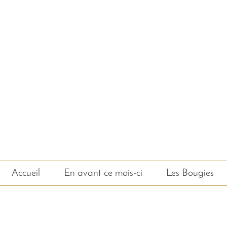
cosmétique bio, savon bio
eczéma, psoriasis, acné, 
Accueil
En avant ce mois-ci
Les Bougies