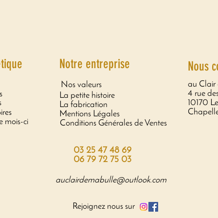
tique
Notre entreprise
Nous c
au Clair
Nos valeurs
4 rue des
s
La petite histoire
s
10170 L
La fabrication
Chapell
ires
Mentions Légales
e mois-ci
Conditions Générales de Ventes
Copyright © au Clair de ma Bulle
03 25 47 48 69
06 79 72 75 03
auclairdemabulle@outlook.com
Rejoignez nous sur