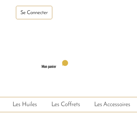
turel, saponifié à froid,
Se Connecter
Mon panier
Les Huiles
Les Coffrets
Les Accessoires