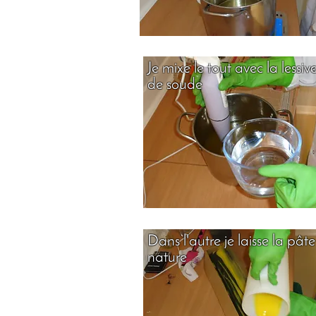
Je mixe le tout avec la lessiv
de soude
Dans l'autre je laisse la pâte
nature