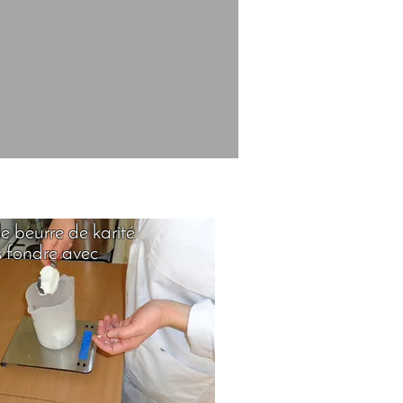
le beurre de karité
is fondre avec