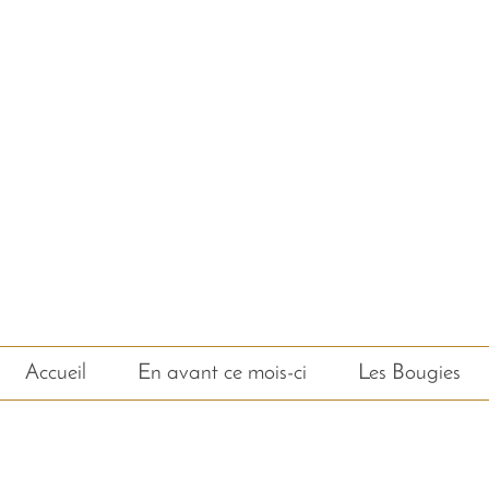
cosmétique bio, savon bio
eczéma, psoriasis, acné, 
Accueil
En avant ce mois-ci
Les Bougies