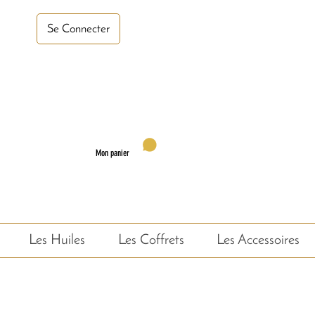
turel, saponifié à froid,
Se Connecter
Mon panier
Les Huiles
Les Coffrets
Les Accessoires