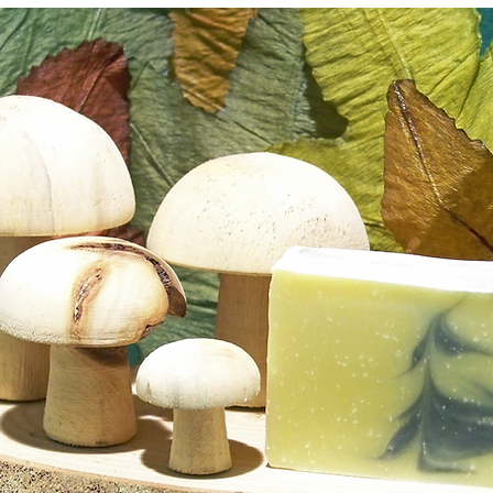
ontacter
 de ma Bulle
 jardins
es Grandes
es