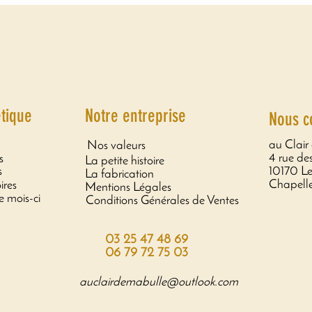
tique
Notre entreprise
Nous c
au Clair
Nos valeurs
4 rue des
s
La petite histoire
s
10170 L
La fabrication
Chapell
ires
Mentions Légales
e mois-ci
Conditions Générales de Ventes
Copyright © au Clair de ma Bulle
03 25 47 48 69
06 79 72 75 03
auclairdemabulle@outlook.com