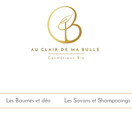
, baume, savon, soin, bio, surgras, 100% na
Aube, Troyes, fabriqué en France
Les Baumes et déo
Les Savons et Shampooings